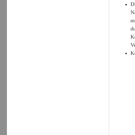
Di
Na
me
d
K
V
Ko