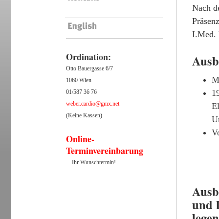
Nach d
Präsenz
I.Med.
Ordination:
Ausb
Otto Bauergasse 6/7
M
1060 Wien
19
01/587 36 76
weber.cardio@gmx.net
El
(Keine Kassen)
Un
V
Online-
Terminvereinbarung
... Ihr Wunschtermin!
Ausb
und 
legen