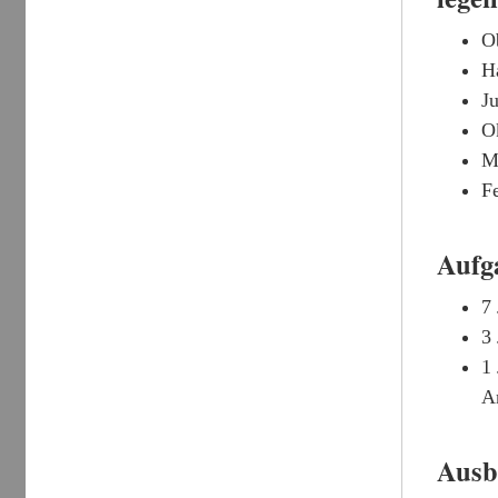
Ob
Ha
Ju
Ok
Mä
Fe
Aufg
7 
3 
1 
A
Ausb